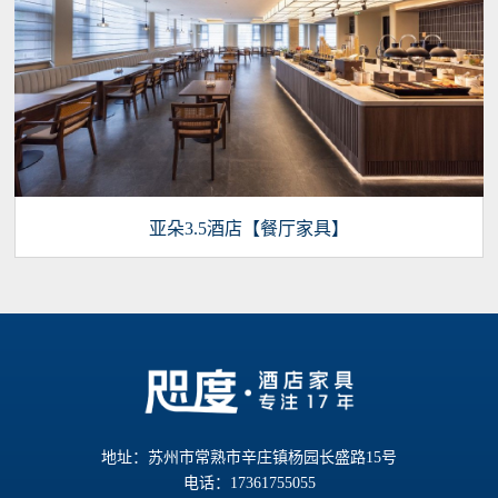
亚朵3.5酒店【餐厅家具】
地址：苏州市常熟市辛庄镇杨园长盛路15号
电话：17361755055