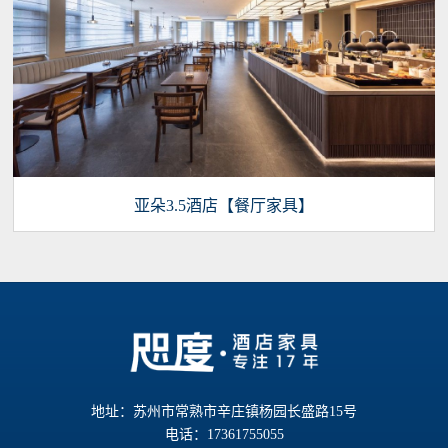
亚朵3.5酒店【餐厅家具】
地址：苏州市常熟市辛庄镇杨园长盛路15号
电话：17361755055