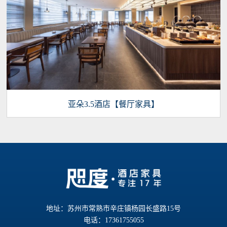
亚朵3.5酒店【餐厅家具】
地址：苏州市常熟市辛庄镇杨园长盛路15号
电话：17361755055